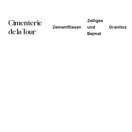
Skip
to
Zelliges
Cimenterie
main
Zementfliesen
und
Granitos
de la Tour
Bejmat
content