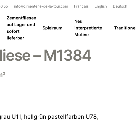
50 55
info@cimenterie-de-la-tour.com
Français
English
Deutsch
Zementfliesen
Neu
auf Lager und
Spielraum
interpretierte
Traditionel
sofort
Motive
lieferbar
liese – M1384
m²
grau U11
,
hellgrün pastellfarben U78
,