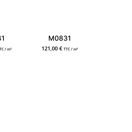
41
M0831
121,00
€
TC / m²
TTC / m²