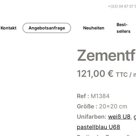
+(33) 04 67 07 
Best-
Kontakt
Angebotsanfrage
Neuheiten
sellers
Zementf
121,00
€
TTC / 
Ref :
M1384
Größe :
20×20 cm
Unifarben:
weiß U8
,
pastellblau U68