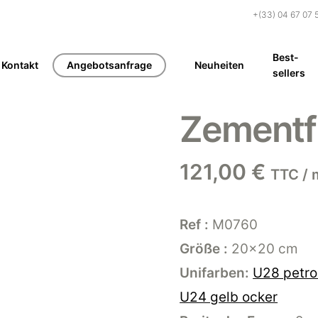
+(33) 04 67 07 
Best-
Kontakt
Angebotsanfrage
Neuheiten
sellers
Zementf
121,00
€
TTC / 
Ref :
M0760
Größe :
20×20 cm
Unifarben:
U28 petro
U24 gelb ocker