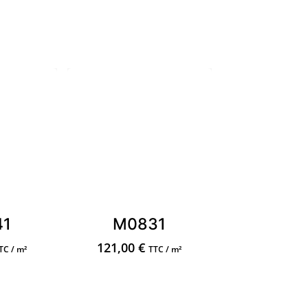
41
M0831
121,00
€
TC / m²
TTC / m²