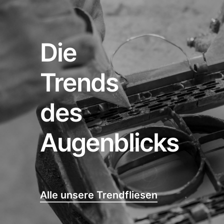
Die
Trends
des
Augenblicks
Alle unsere Trendfliesen