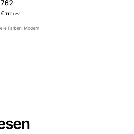
762
0
€
TTC / m²
elle Farben
,
Modern
iesen