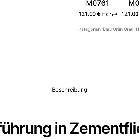
M0761
M0
121,00
€
121,0
TTC / m²
Kategorien:
Blau Grün Grau
,
H
Beschreibung
ührung in Zementfl