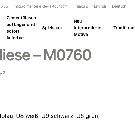
50 55
info@cimenterie-de-la-tour.com
Français
English
Deutsch
Zementfliesen
Neu
auf Lager und
Spielraum
interpretierte
Traditionel
sofort
Motive
lieferbar
liese – M0760
m²
lblau
,
U8 weiß
,
U9 schwarz
,
U6 grün
,