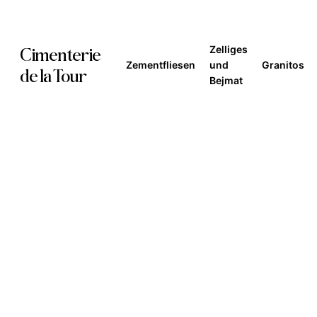
Skip
to
Zelliges
Cimenterie
main
Zementfliesen
und
Granitos
de la Tour
Bejmat
content