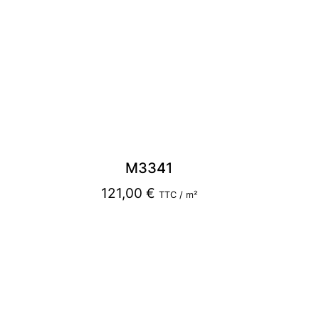
M3341
121,00
€
TTC / m²