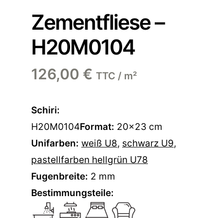
Zementfliese –
H20M0104
126,00
€
TTC / m²
Schiri:
H20M0104
Format:
20×23 cm
Unifarben:
weiß U8
,
schwarz U9
,
pastellfarben hellgrün U78
Fugenbreite:
2 mm
Bestimmungsteile: