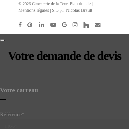
Plan du site
© 2026 Cimenterie de la Tour.
|
Mentions légales
Nicolas Brault
| Site par
facebook
pinterest
linkedin
youtube
google-
instagram
houzz
email
plus
Votre demande de devis
Votre carreau
Référence
*