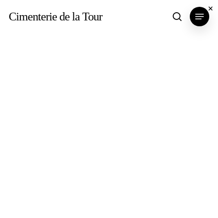
Skip
×
Menu
Cimenterie de la Tour
search
to
main
content