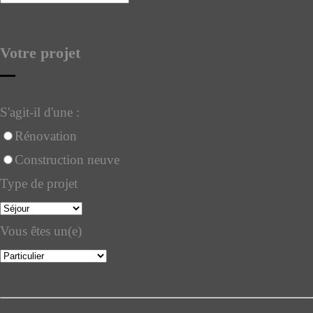
Contact
Email
*
Votre projet
S'agit-il d'une :
Rénovation
Construction neuve
Type de projet
Vous êtes un(e)