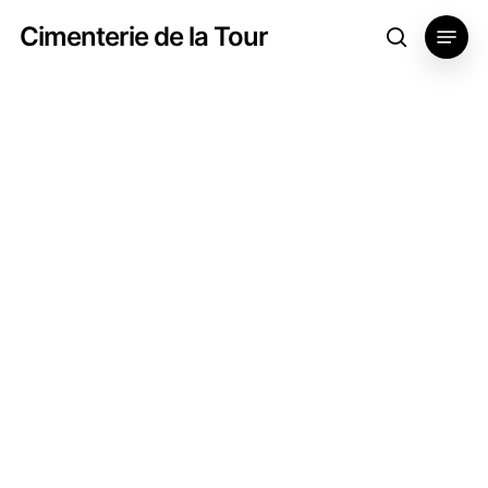
Skip
Menu
Cimenterie de la Tour
search
to
main
content