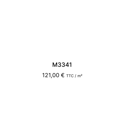
M3341
121,00
€
TTC / m²