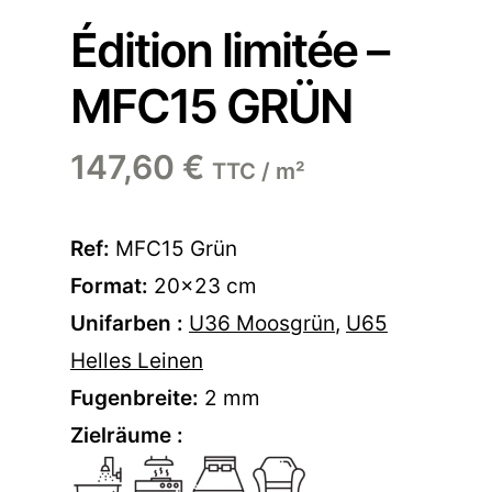
Édition limitée –
MFC15 GRÜN
147,60
€
TTC / m²
Ref:
MFC15 Grün
Format:
20×23 cm
Unifarben :
U36 Moosgrün
,
U65
Helles Leinen
Fugenbreite:
2 mm
Zielräume :