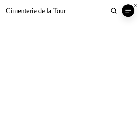
Skip
×
Menu
Cimenterie de la Tour
search
to
main
content