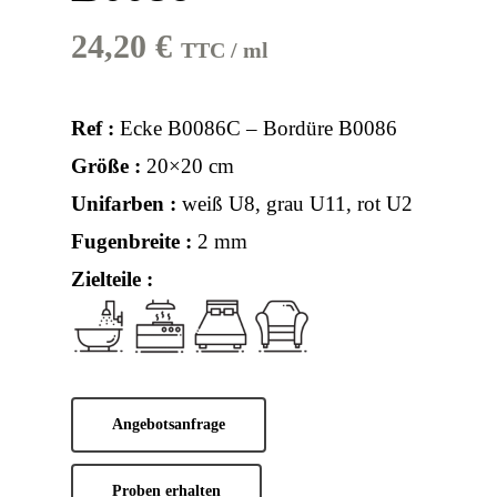
24,20
€
TTC / ml
Ref :
Ecke B0086C – Bordüre B0086
Größe :
20×20 cm
Unifarben :
weiß U8, grau U11, rot U2
Fugenbreite :
2 mm
Zielteile :
Angebotsanfrage
Proben erhalten