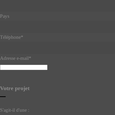
Pays
Téléphone
*
Adresse e-mail
*
Votre projet
S'agit-il d'une :