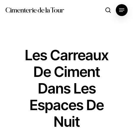
Skip
Menu
Cimenterie de la Tour
search
to
main
content
Les Carreaux
De Ciment
Dans Les
Espaces De
Nuit