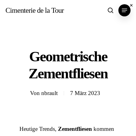
Skip
×
Menu
Cimenterie de la Tour
search
to
main
content
Geometrische
Zementfliesen
Von
nbrault
7 März 2023
Heutige Trends,
Zementfliesen
kommen