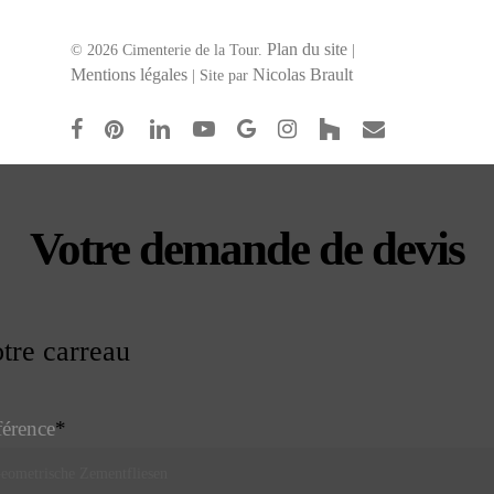
Plan du site
© 2026 Cimenterie de la Tour.
|
Mentions légales
Nicolas Brault
| Site par
facebook
pinterest
linkedin
youtube
google-
instagram
houzz
email
plus
ail
Votre demande de devis
dress
*
tre carreau
érence
*