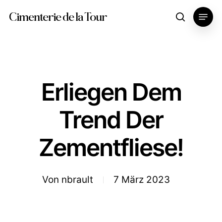
Skip
Menu
Cimenterie de la Tour
search
to
main
content
Erliegen Dem
Trend Der
Zementfliese!
Von
nbrault
7 März 2023