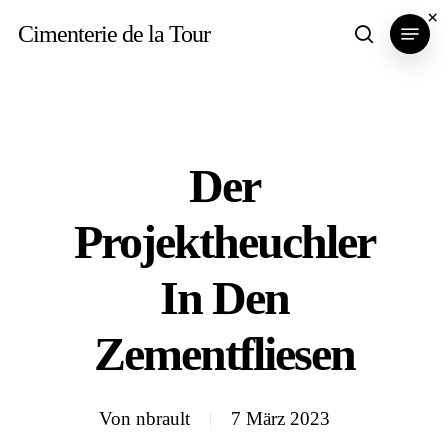
Skip
×
Menu
Cimenterie de la Tour
search
to
main
content
Der
Projektheuchler
In Den
Zementfliesen
Von
nbrault
7 März 2023