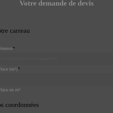
Votre demande de devis
tre carreau
érence
*
face (m²)
*
face en m²
s coordonnées