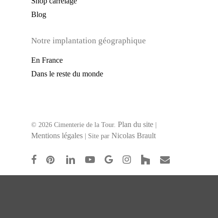
Shop carrelage
Blog
Notre implantation géographique
En France
Dans le reste du monde
Plan du site
© 2026 Cimenterie de la Tour.
|
Mentions légales
Nicolas Brault
| Site par
facebook
pinterest
linkedin
youtube
google-
instagram
houzz
email
plus