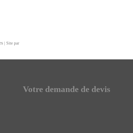
es
| Site par
Votre demande de devis