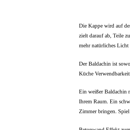
Die Kappe wird auf de
zielt darauf ab, Teile z
mehr natürliches Lich
Der Baldachin ist sowo
Küche Verwendbarkeit 
Ein weißer Baldachin 
Ihrem Raum. Ein schwar
Zimmer bringen. Spiel
Hit enter to search or ESC to close
Betonwand Effekt zum 