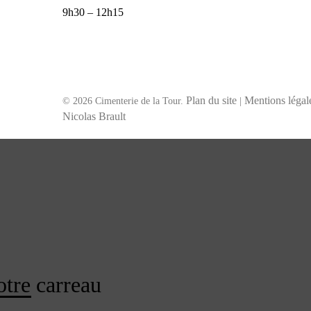
9h30 – 12h15
Plan du site
Mentions légal
© 2026 Cimenterie de la Tour.
|
Nicolas Brault
otre carreau