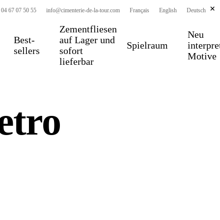
×
 04 67 07 50 55
info@cimenterie-de-la-tour.com
Français
English
Deutsch
Zementfliesen
Neu
Best-
auf Lager und
Spielraum
interpre
sellers
sofort
Motive
lieferbar
etro