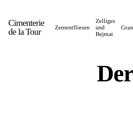
Skip
to
Zelliges
Cimenterie
main
Zementfliesen
und
Gran
de la Tour
Bejmat
content
Der