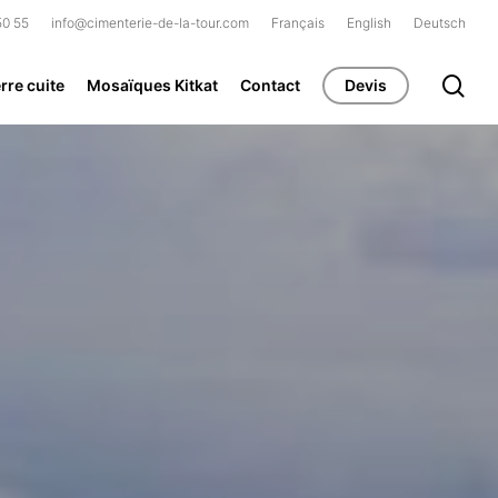
50 55
info@cimenterie-de-la-tour.com
Français
English
Deutsch
se
rre cuite
Mosaïques Kitkat
Contact
Devis