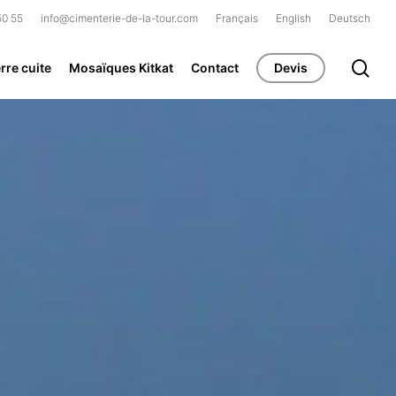
50 55
info@cimenterie-de-la-tour.com
Français
English
Deutsch
se
rre cuite
Mosaïques Kitkat
Contact
Devis