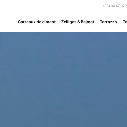
+(33) 04 67 07 
Carreaux de ciment
Zelliges & Bejmat
Terrazzo
Te