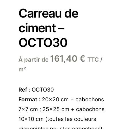
Carreau de
ciment –
OCTO30
161,40
€
À partir de
TTC /
m²
Ref :
OCTO30
Format :
20×20 cm + cabochons
7×7 cm ; 25×25 cm + cabochons
10×10 cm (toutes les couleurs
disponibles pour les cabochons)