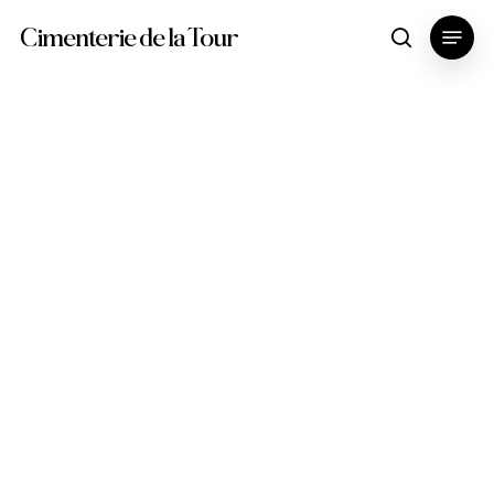
Skip
Menu
Cimenterie de la Tour
search
to
main
content