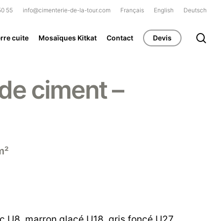
50 55
info@cimenterie-de-la-tour.com
Français
English
Deutsch
se
rre cuite
Mosaïques Kitkat
Contact
Devis
de ciment –
m²
nc U8
,
marron glacé U18
,
gris foncé U27
,