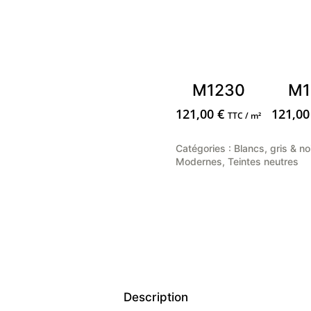
M1230
M1
121,00
€
121,0
TTC / m²
Catégories :
Blancs, gris & no
Modernes
,
Teintes neutres
Description