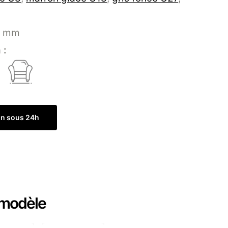
 mm
 :
on sous 24h
Commander un échantillon
 modèle