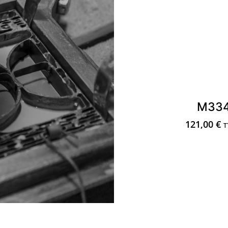
M33
121,00
€
T