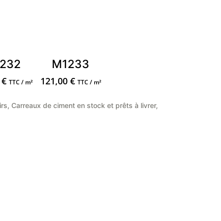
232
M1233
0
€
121,00
€
TTC / m²
TTC / m²
irs
,
Carreaux de ciment en stock et prêts à livrer
,