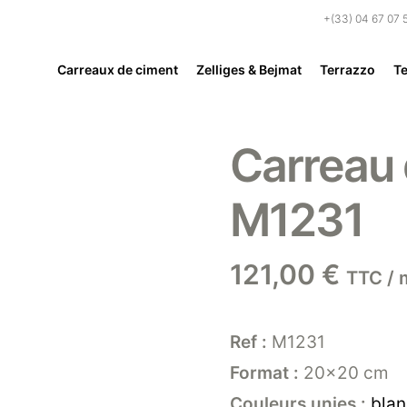
+(33) 04 67 07 
Carreaux de ciment
Zelliges & Bejmat
Terrazzo
Te
Carreau 
M1231
121,00
€
TTC / 
Ref :
M1231
Format :
20×20 cm
Couleurs unies :
bla