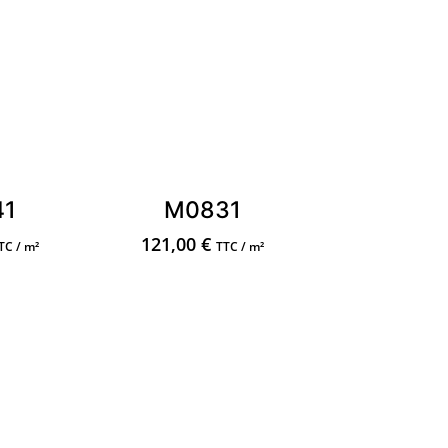
41
M0831
121,00
€
TC / m²
TTC / m²