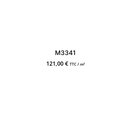
M3341
121,00
€
TTC / m²