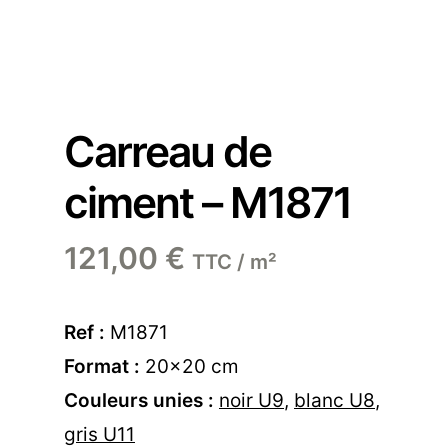
Carreau de
ciment – M1871
121,00
€
TTC / m²
Ref :
M1871
Format :
20×20 cm
Couleurs unies :
noir U9
,
blanc U8
,
gris U11