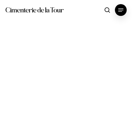
Skip
Menu
Cimenterie de la Tour
search
to
main
content