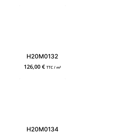
H20M0132
126,00
€
TTC / m²
H20M0134