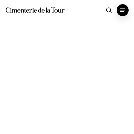
Skip
Menu
Cimenterie de la Tour
search
to
main
content