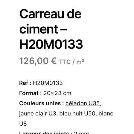
Carreau de
ciment –
H20M0133
126,00
€
TTC / m²
Ref :
H20M0133
Format :
20×23 cm
Couleurs unies :
céladon U35
,
jaune clair U3
,
bleu nuit U50
,
blanc
U8
Largeur des joints :
2 mm