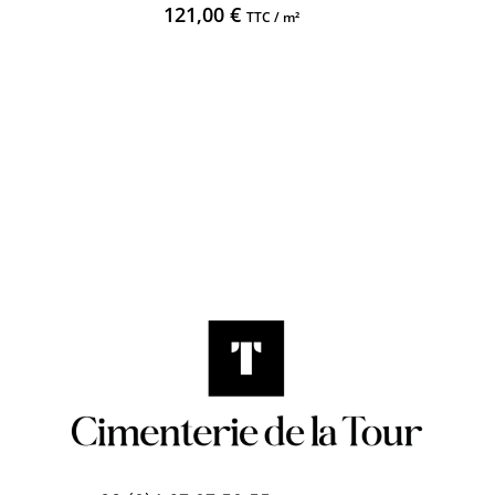
121,00
€
TTC / m²