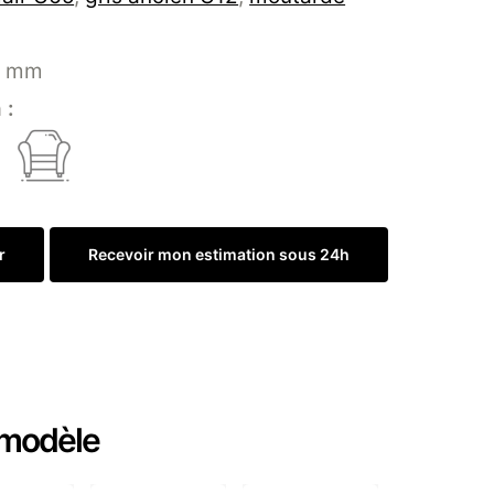
 mm
 :
r
Recevoir mon estimation sous 24h
Commander un échantillon
 modèle