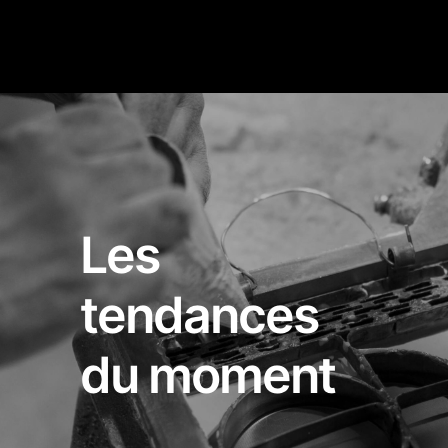
Les
tendances
du moment