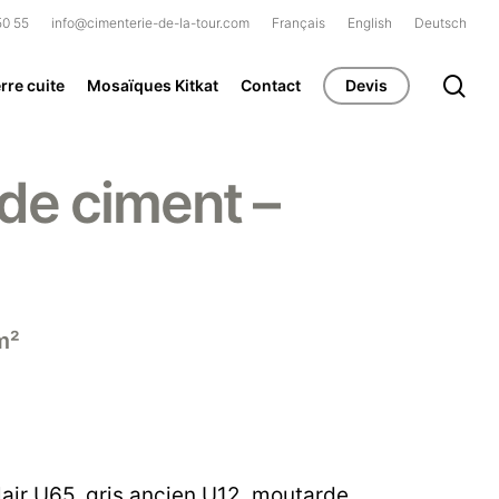
50 55
info@cimenterie-de-la-tour.com
Français
English
Deutsch
se
rre cuite
Mosaïques Kitkat
Contact
Devis
de ciment –
m²
clair U65
,
gris ancien U12
,
moutarde