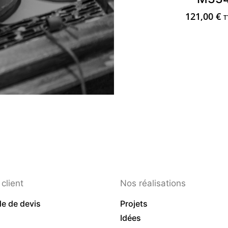
121,00
€
T
client
Nos réalisations
e de devis
Projets
Idées