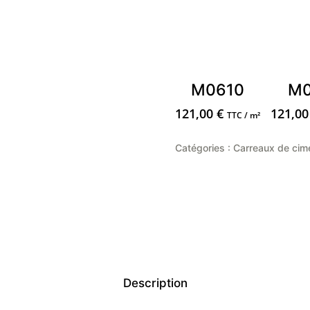
M0610
M0
121,00
€
121,0
TTC / m²
Catégories :
Carreaux de cim
Description