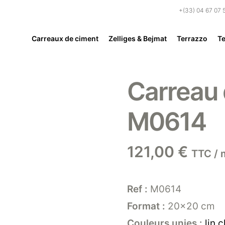
+(33) 04 67 07 
Carreaux de ciment
Zelliges & Bejmat
Terrazzo
Te
Carreau 
M0614
121,00
€
TTC / 
Ref :
M0614
Format :
20×20 cm
Couleurs unies :
lin 