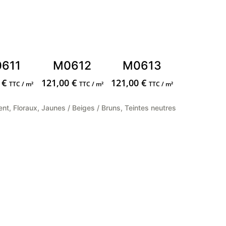
611
M0612
M0613
0
€
121,00
€
121,00
€
TTC / m²
TTC / m²
TTC / m²
ent
,
Floraux
,
Jaunes / Beiges / Bruns
,
Teintes neutres