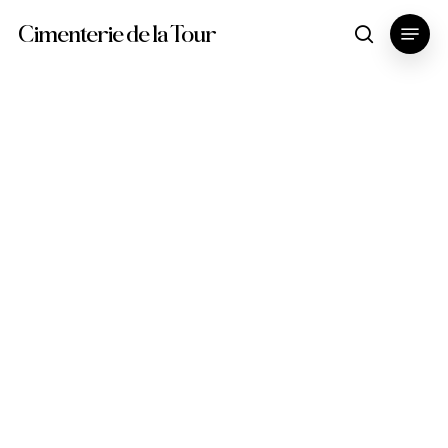
Skip
Menu
Cimenterie de la Tour
search
to
main
content