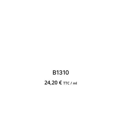
B1310
24,20
€
TTC / ml