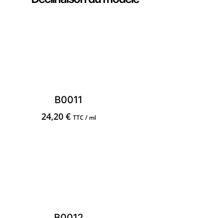
B0011
24,20
€
TTC / ml
B0012