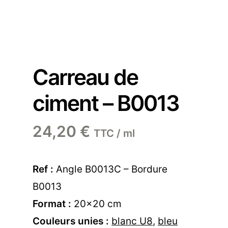
Carreau de
ciment – B0013
24,20
€
TTC / ml
Ref :
Angle B0013C – Bordure
B0013
Format :
20×20 cm
Couleurs unies :
blanc U8
,
bleu