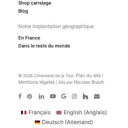
Shop carrelage
Blog
Notre implantation géographique
En France
Dans le reste du monde
Plan du site
© 2026 Cimenterie de la Tour.
|
Mentions légales
Nicolas Brault
| Site par
facebook
pinterest
linkedin
youtube
google-
instagram
houzz
email
plus
Français
English
(
Anglais
)
Deutsch
(
Allemand
)