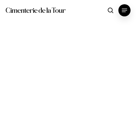
Skip
Menu
Cimenterie de la Tour
search
to
main
content