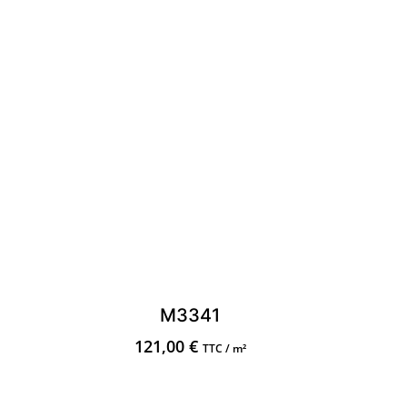
M3341
121,00
€
TTC / m²