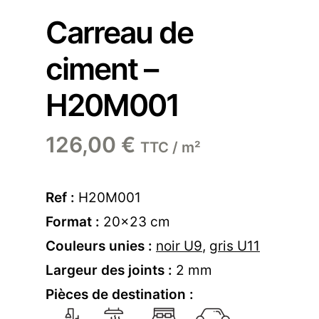
Carreau de
ciment –
H20M001
126,00
€
TTC / m²
Ref :
H20M001
Format :
20×23 cm
Couleurs unies :
noir U9
,
gris U11
Largeur des joints :
2 mm
Pièces de destination :