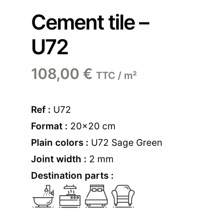
Cement tile –
U72
108,00
€
TTC / m²
Ref :
U72
Format :
20×20 cm
Plain colors :
U72 Sage Green
Joint width :
2 mm
Destination parts :