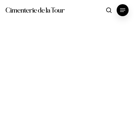
Skip
Menu
Cimenterie de la Tour
search
to
main
content