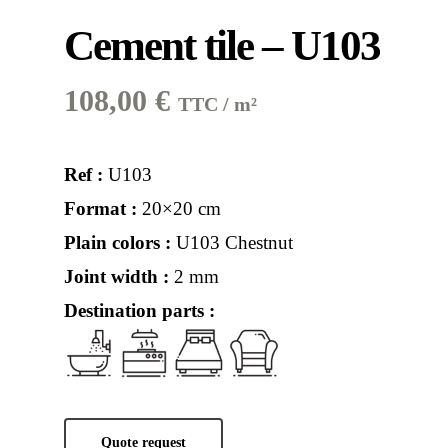
Cement tile – U103
108,00
€
TTC / m²
Ref :
U103
Format :
20×20 cm
Plain colors :
U103 Chestnut
Joint width :
2 mm
Destination parts :
Quote request