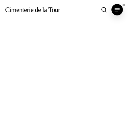
Skip
×
Menu
Cimenterie de la Tour
search
to
main
content