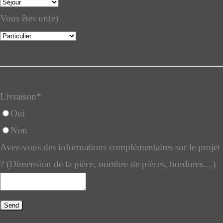
Vous êtes un(e)
Your
Website
*
Livraison
*
Oui
Non
Avez-vous des informations complémentaires sur le projet
? (Dimension de la pièce, nombre de pièces, bordures…)
Send