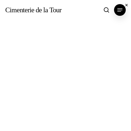
Skip
×
Menu
Cimenterie de la Tour
search
to
main
content