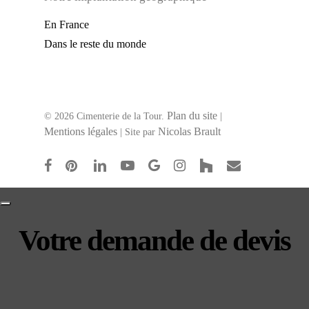
En France
Dans le reste du monde
Plan du site
© 2026 Cimenterie de la Tour.
|
Mentions légales
Nicolas Brault
| Site par
facebook
pinterest
linkedin
youtube
google-
instagram
houzz
email
plus
Votre demande de devis