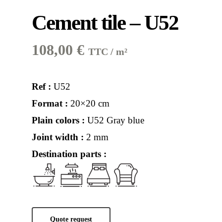
Cement tile – U52
108,00
€
TTC / m²
Ref :
U52
Format :
20×20 cm
Plain colors :
U52 Gray blue
Joint width :
2 mm
Destination parts :
Quote request