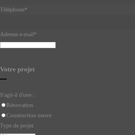
Téléphone
*
Adresse e-mail
*
Votre projet
S'agit-il d'une :
Rénovation
Construction neuve
Type de projet