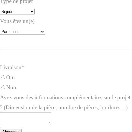
Type de projet
Vous êtes un(e)
Livraison
*
Oui
Non
Phone
Avez-vous des informations complémentaires sur le projet
Number
? (Dimension de la pièce, nombre de pièces, bordures…)
*
Absenden