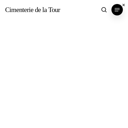
Skip
×
Menu
Cimenterie de la Tour
search
to
main
content