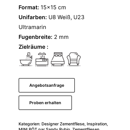
Format:
15×15 cm
Unifarben:
U8 Weiß
,
U23
Ultramarin
Fugenbreite:
2 mm
Zielräume :
Angebotsanfrage
Proben erhalten
Kategorien:
Designer Zementfliese
,
Inspiration
,
MINI PÖT par Sandy Rubio
,
Zementfliesen