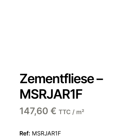
Zementfliese –
MSRJAR1F
147,60
€
TTC / m²
Ref:
MSRJAR1F