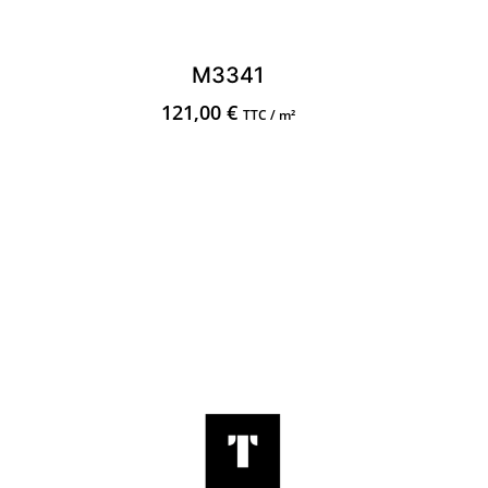
M3341
121,00
€
TTC / m²