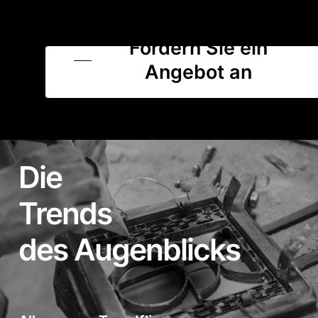
Fordern Sie ein
Angebot an
Die
Trends
des Augenblicks