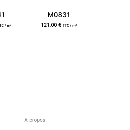
41
M0831
121,00
€
TC / m²
TTC / m²
A propos