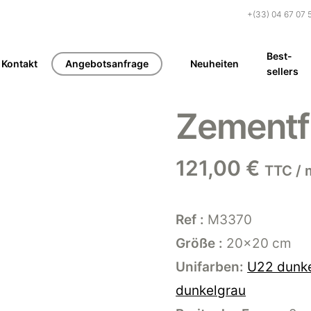
+(33) 04 67 07 
Best-
Kontakt
Angebotsanfrage
Neuheiten
sellers
Zementf
121,00
€
TTC / 
Ref :
M3370
Größe :
20×20 cm
Unifarben:
U22 dunke
dunkelgrau