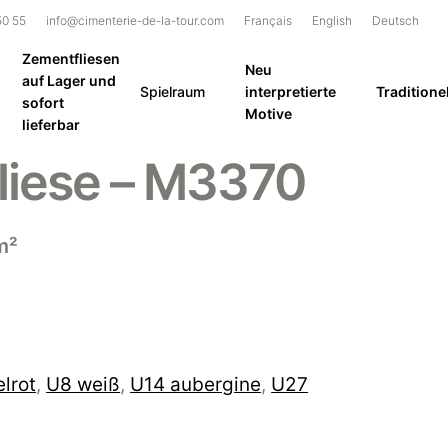
50 55
info@cimenterie-de-la-tour.com
Français
English
Deutsch
Zementfliesen
Neu
auf Lager und
Spielraum
interpretierte
Traditionel
sofort
Motive
lieferbar
liese – M3370
m²
lrot
,
U8 weiß
,
U14 aubergine
,
U27