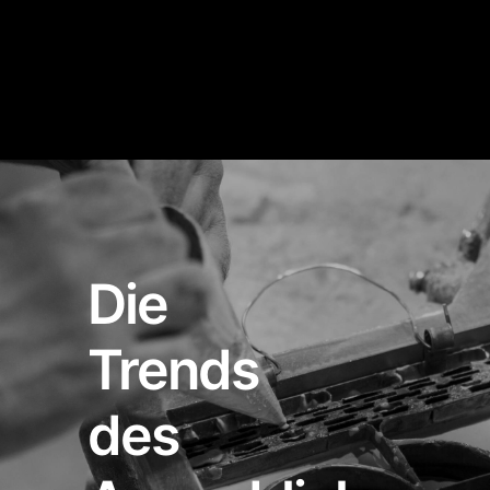
Die
Trends
des