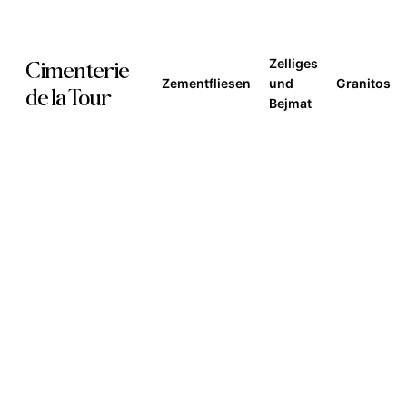
Skip
to
Zelliges
Cimenterie
main
Zementfliesen
und
Granitos
de la Tour
Bejmat
content