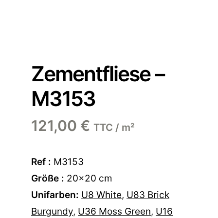
Zementfliese –
M3153
121,00
€
TTC / m²
Ref :
M3153
Größe :
20×20 cm
Unifarben:
U8 White
,
U83 Brick
Burgundy
,
U36 Moss Green
,
U16