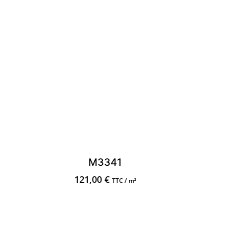
M3341
121,00
€
TTC / m²