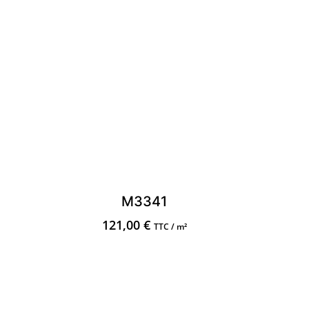
M3341
121,00
€
TTC / m²