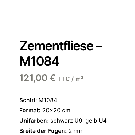
Zementfliese –
M1084
121,00
€
TTC / m²
Schiri:
M1084
Format:
20×20 cm
Unifarben:
schwarz U9
,
gelb U4
Breite der Fugen:
2 mm