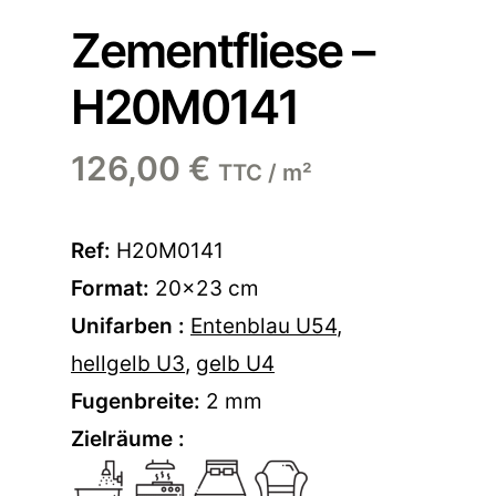
Zementfliese –
H20M0141
126,00
€
TTC / m²
Ref:
H20M0141
Format:
20×23 cm
Unifarben :
Entenblau U54
,
hellgelb U3
,
gelb U4
Fugenbreite:
2 mm
Zielräume :