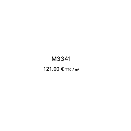
M3341
121,00
€
TTC / m²