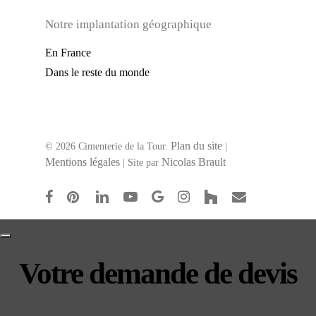
Notre implantation géographique
En France
Dans le reste du monde
Plan du site
© 2026 Cimenterie de la Tour.
|
Mentions légales
Nicolas Brault
| Site par
facebook
pinterest
linkedin
youtube
google-
instagram
houzz
email
plus
Votre demande de devis