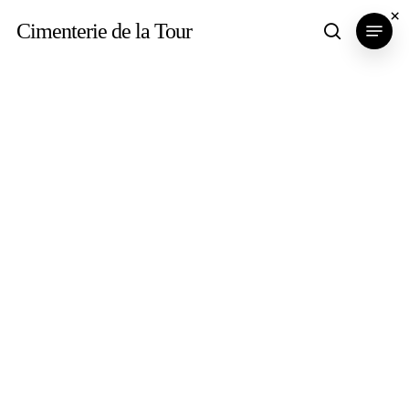
Skip
×
Menu
Cimenterie de la Tour
search
to
main
content