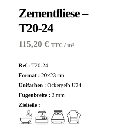
Zementfliese –
T20-24
115,20
€
TTC / m²
Ref :
T20-24
Format :
20×23 cm
Unifarben
: Ockergelb U24
Fugenbreite :
2 mm
Zielteile :