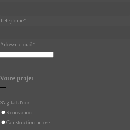
Téléphone
*
Adresse e-mail
*
Votre projet
S'agit-il d'une :
Rénovation
Construction neuve