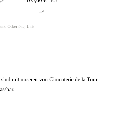
105,60
€
TTC /
m²
m²
- und Ockertöne
,
Unis
 sind mit unseren von Cimenterie de la Tour
assbar.