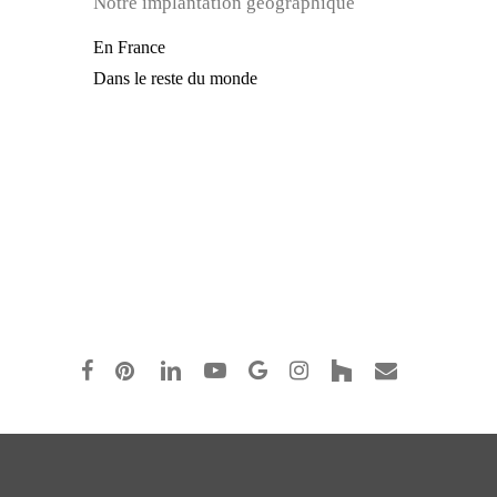
Notre implantation géographique
En France
Dans le reste du monde
facebook
pinterest
linkedin
youtube
google-
instagram
houzz
email
plus