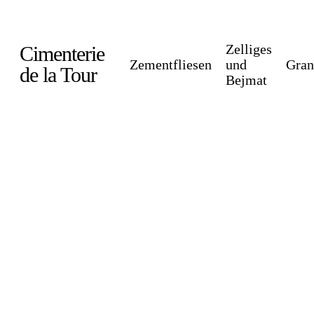
Skip
to
Zelliges
Cimenterie
main
Zementfliesen
und
Gran
de la Tour
Bejmat
content