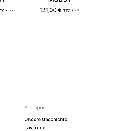
121,00
€
TC / m²
TTC / m²
A propos
Unsere Geschichte
Lavérune