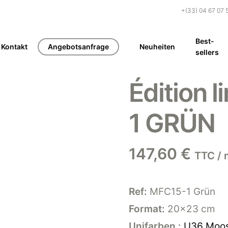
+(33) 04 67 07 
Best-
Kontakt
Angebotsanfrage
Neuheiten
sellers
Édition 
1 GRÜN
147,60
€
TTC / 
Ref:
MFC15-1 Grün
Format:
20×23 cm
Unifarben :
U36 Moo