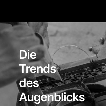
Die
Trends
des
Augenblicks