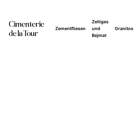
Skip
to
Zelliges
Cimenterie
main
Zementfliesen
und
Granitos
de la Tour
Bejmat
content