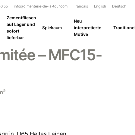
50 55
info@cimenterie-de-la-tour.com
Français
English
Deutsch
Zementfliesen
Neu
auf Lager und
Spielraum
interpretierte
Traditionel
sofort
Motive
lieferbar
limitée – MFC15-
m²
sgrün
,
U65 Helles Leinen