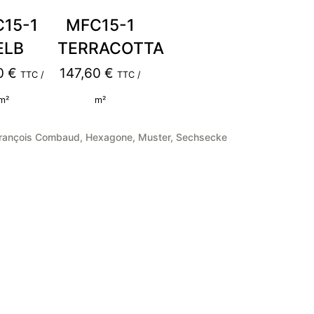
15-1
MFC15-1
ELB
TERRACOTTA
60
€
147,60
€
TTC /
TTC /
m²
m²
rançois Combaud
,
Hexagone
,
Muster
,
Sechsecke