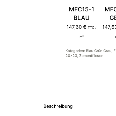
MFC15-1
MFC
BLAU
G
147,60
€
147,
TTC /
m²
Kategorien:
Blau Grün Grau
,
F
20×23
,
Zementfliesen
Beschreibung