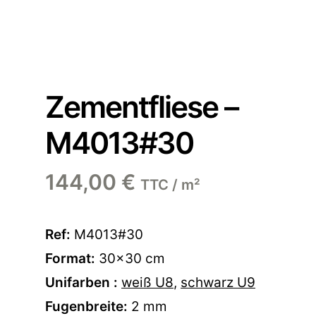
Zementfliese –
M4013#30
144,00
€
TTC / m²
Ref:
M4013#30
Format:
30×30 cm
Unifarben :
weiß U8
,
schwarz U9
Fugenbreite:
2 mm