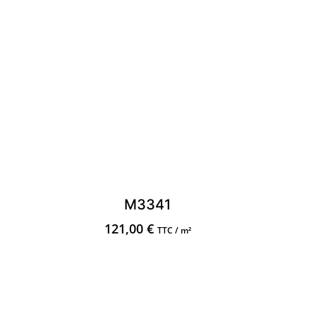
M3341
121,00
€
TTC / m²