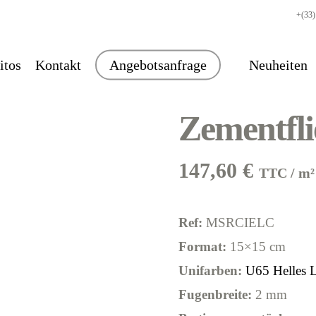
+(33)
itos
Kontakt
Angebotsanfrage
Neuheiten
Zementfl
147,60
€
TTC / m²
Ref:
MSRCIELC
Format:
15×15 cm
Unifarben:
U65 Helles 
Fugenbreite:
2 mm