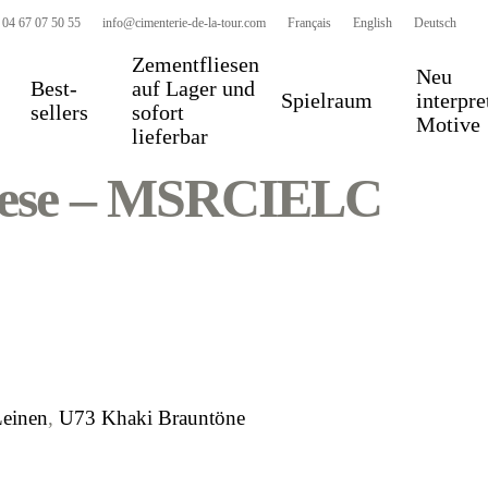
 04 67 07 50 55
info@cimenterie-de-la-tour.com
Français
English
Deutsch
Zementfliesen
Neu
Best-
auf Lager und
Spielraum
interpre
sellers
sofort
Motive
lieferbar
iese – MSRCIELC
Leinen
,
U73 Khaki Brauntöne