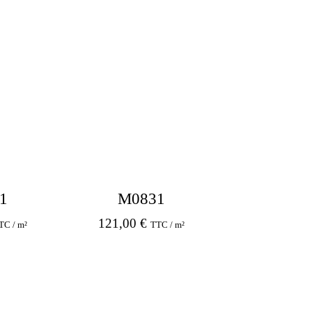
1
M0831
121,00
€
TC / m²
TTC / m²