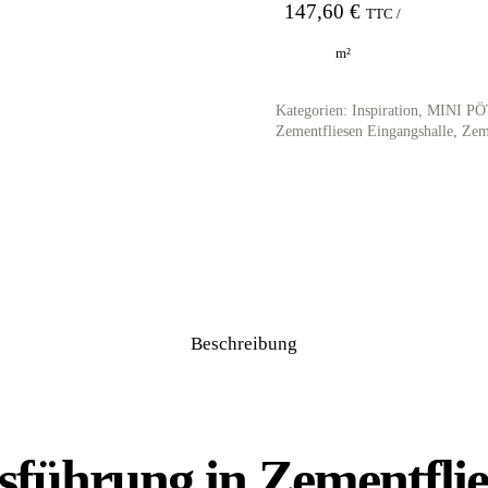
147,60
€
TTC /
m²
Kategorien:
Inspiration
,
MINI PÖT
Zementfliesen Eingangshalle
,
Zem
Beschreibung
sführung in Zementflie