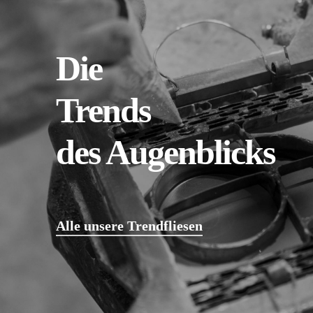
Die
Trends
des Augenblicks
Alle unsere Trendfliesen