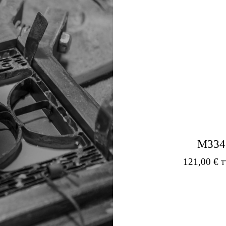
M334
121,00
€
T