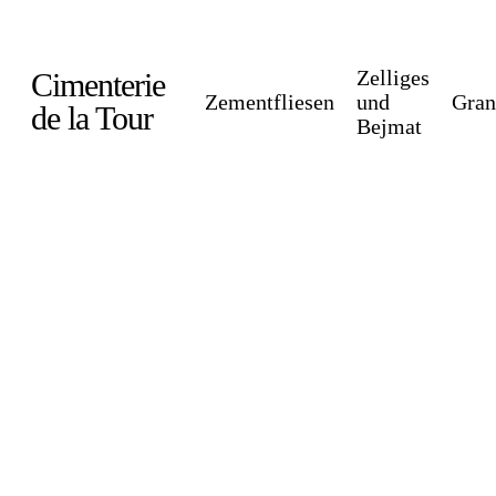
Skip
to
Zelliges
Cimenterie
main
Zementfliesen
und
Gran
de la Tour
Bejmat
content