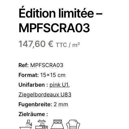
Édition limitée –
MPFSCRA03
147,60
€
TTC / m²
Ref:
MPFSCRA03
Format:
15×15 cm
Unifarben :
pink U1
,
Ziegelbordeaux U83
Fugenbreite:
2 mm
Zielräume :