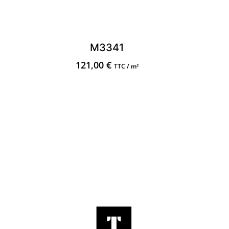
M3341
121,00
€
TTC / m²