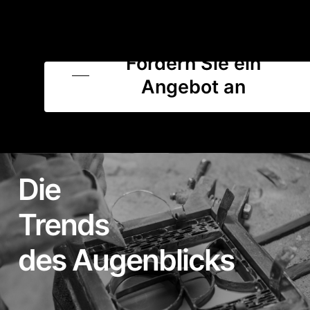
Fordern Sie ein
Angebot an
Die
Trends
des Augenblicks