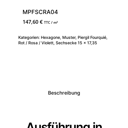
MPFSCRA04
147,60
€
TTC / m²
Kategorien:
Hexagone
,
Muster
,
Piergil Fourquié
,
Rot / Rosa / Violett
,
Sechsecke 15 × 17,35
Beschreibung
Ausführung in