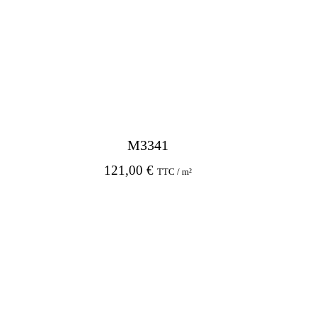
M3341
121,00
€
TTC / m²