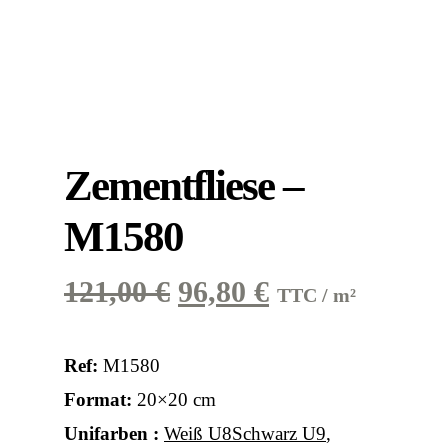
Zementfliese –
M1580
Ursprünglicher
Aktueller
121,00
€
96,80
€
TTC / m²
Preis
Preis
war:
ist:
Ref:
M1580
121,00 €
96,80 €.
Format:
20×20 cm
Unifarben :
Weiß U8
Schwarz U9
,