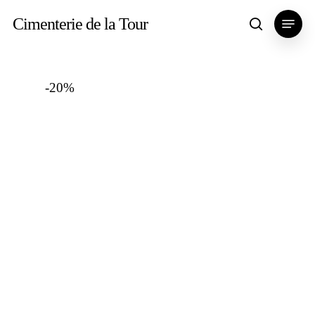
Skip
Menu
Cimenterie de la Tour
search
to
main
content
-20%