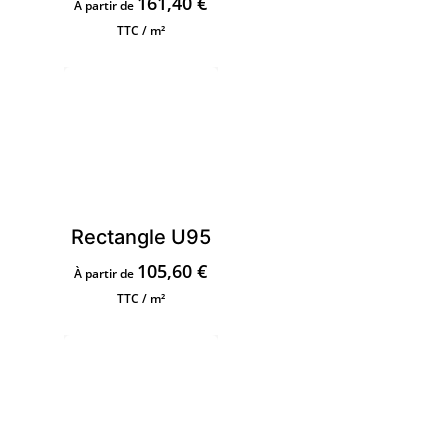
161,40
€
À partir de
TTC / m²
Rectangle U95
105,60
€
À partir de
TTC / m²