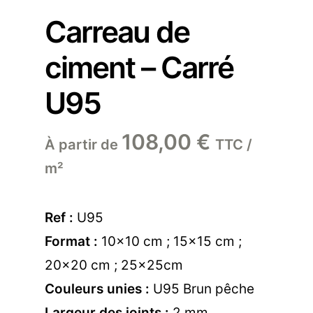
Carreau de
ciment – Carré
U95
108,00
€
À partir de
TTC /
m²
Ref :
U95
Format :
10×10 cm ; 15×15 cm ;
20×20 cm ; 25x25cm
Couleurs unies :
U95 Brun pêche
Largeur des joints :
2 mm