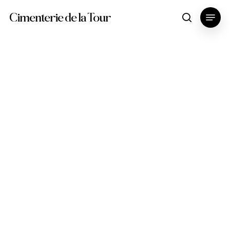
Skip
Menu
Cimenterie de la Tour
search
to
main
content