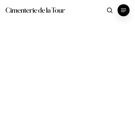
Skip
Menu
Cimenterie de la Tour
search
to
main
content