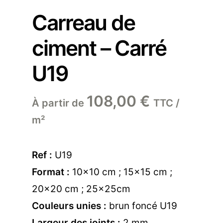
Carreau de
ciment – Carré
U19
108,00
€
À partir de
TTC /
m²
Ref :
U19
Format :
10×10 cm ; 15×15 cm ;
20×20 cm ; 25x25cm
Couleurs unies :
brun foncé U19
Largeur des joints :
2 mm