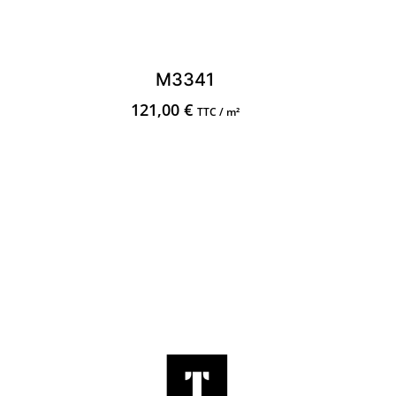
M3341
121,00
€
TTC / m²