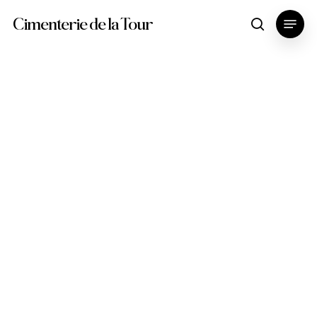
Skip
Menu
Cimenterie de la Tour
search
to
main
content