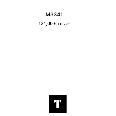
M3341
121,00
€
TTC / m²