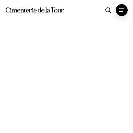
Skip
Menu
Cimenterie de la Tour
search
to
main
content