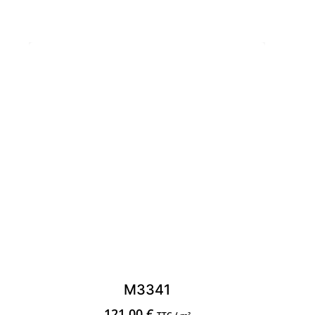
M3341
121,00
€