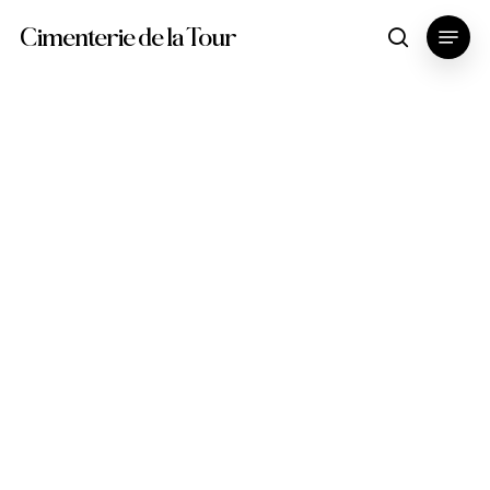
Skip
Menu
Cimenterie de la Tour
search
to
main
content