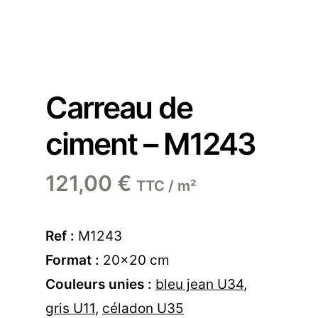
Carreau de
ciment – M1243
121,00
€
TTC / m²
Ref :
M1243
Format :
20×20 cm
Couleurs unies :
bleu jean U34
,
gris U11
,
céladon U35