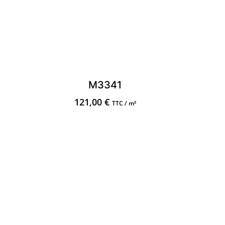
M3341
121,00
€
TTC / m²