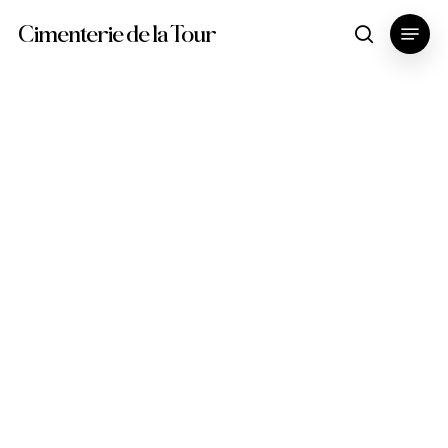
Skip
Menu
Cimenterie de la Tour
search
to
main
content