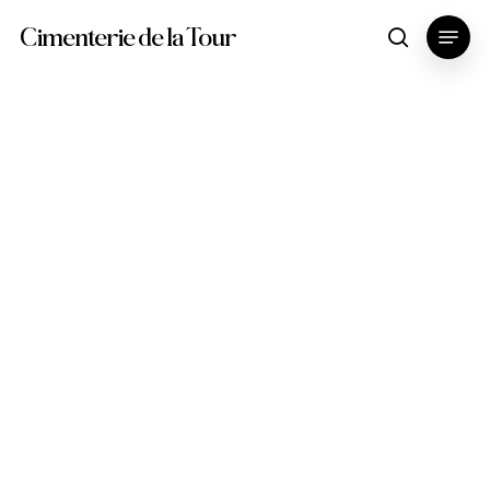
Skip
Menu
Cimenterie de la Tour
search
to
main
content