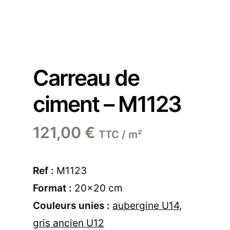
Carreau de
ciment – M1123
121,00
€
TTC / m²
Ref :
M1123
Format :
20×20 cm
Couleurs unies :
aubergine U14
,
gris ancien U12