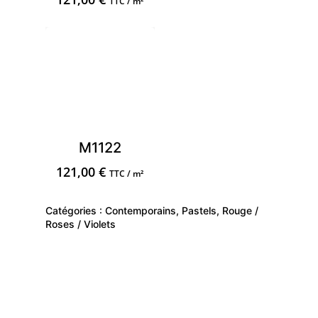
TTC / m²
M1122
121,00
€
TTC / m²
Catégories :
Contemporains
,
Pastels
,
Rouge /
Roses / Violets