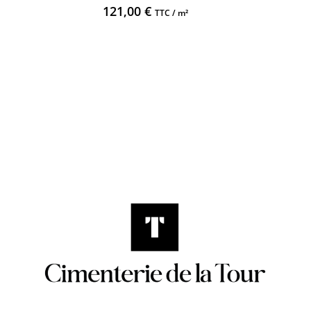
121,00
€
TTC / m²