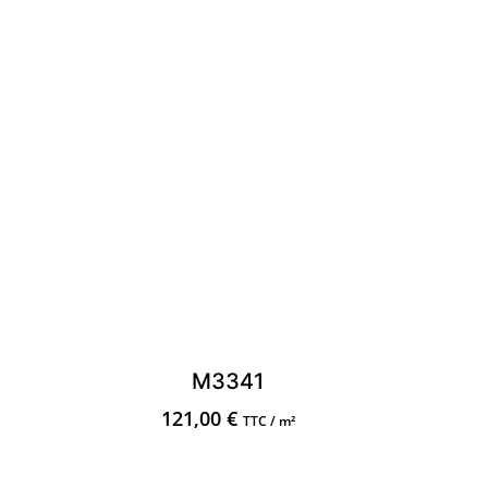
M3341
121,00
€
TTC / m²