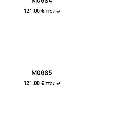
M0684
121,00
€
TTC / m²
M0685
121,00
€
TTC / m²