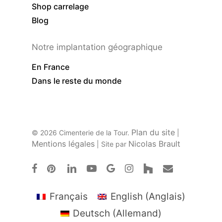
Shop carrelage
Blog
Notre implantation géographique
En France
Dans le reste du monde
Plan du site
© 2026 Cimenterie de la Tour.
|
Mentions légales
Nicolas Brault
| Site par
facebook
pinterest
linkedin
youtube
google-
instagram
houzz
email
plus
Français
English
(
Anglais
)
Deutsch
(
Allemand
)