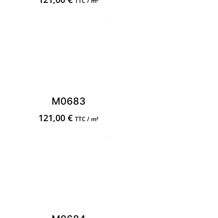
TTC / m²
M0683
121,00
€
TTC / m²