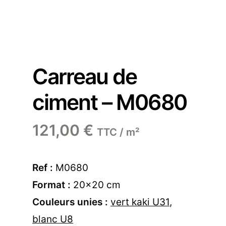
Carreau de
ciment – M0680
121,00
€
TTC / m²
Ref :
M0680
Format :
20×20 cm
Couleurs unies :
vert kaki U31
,
blanc U8