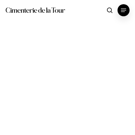
Skip
Menu
Cimenterie de la Tour
search
to
main
content