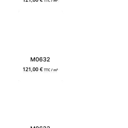
TTC / m²
M0632
121,00
€
TTC / m²