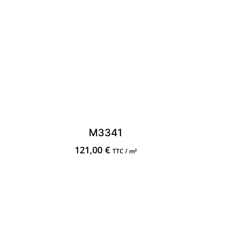
M3341
121,00
€
TTC / m²