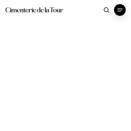
Skip
Menu
Cimenterie de la Tour
search
to
main
content