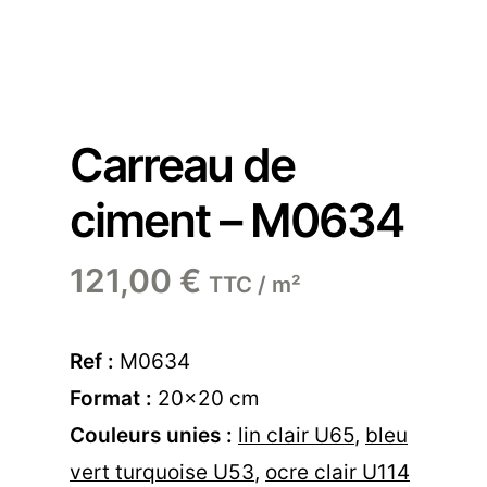
Carreau de
ciment – M0634
121,00
€
TTC / m²
Ref :
M0634
Format :
20×20 cm
Couleurs unies :
lin clair U65
,
bleu
vert turquoise U53
,
ocre clair U114