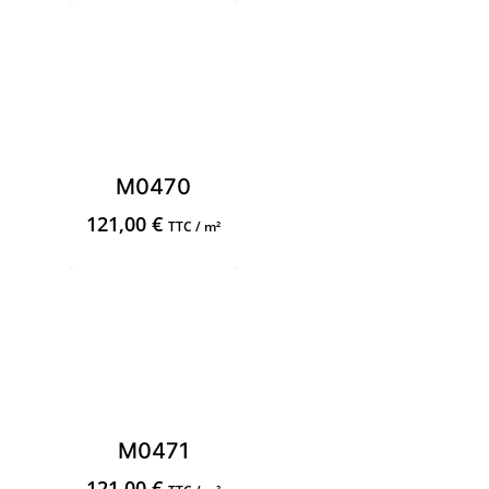
M0470
121,00
€
TTC / m²
M0471
121,00
€