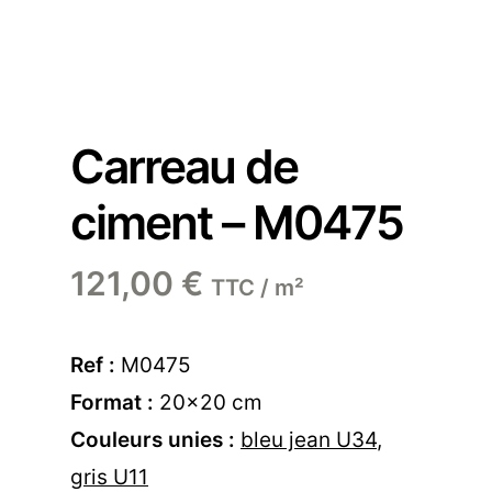
Carreau de
ciment – M0475
121,00
€
TTC / m²
Ref :
M0475
Format :
20×20 cm
Couleurs unies :
bleu jean U34
,
gris U11