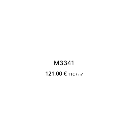
M3341
121,00
€
TTC / m²