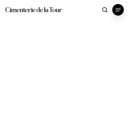
Skip
Menu
Cimenterie de la Tour
search
to
main
content