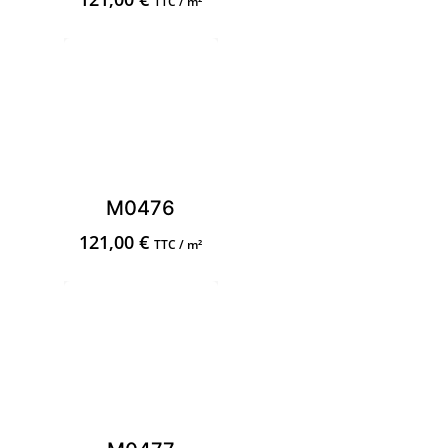
TTC / m²
M0476
121,00
€
TTC / m²