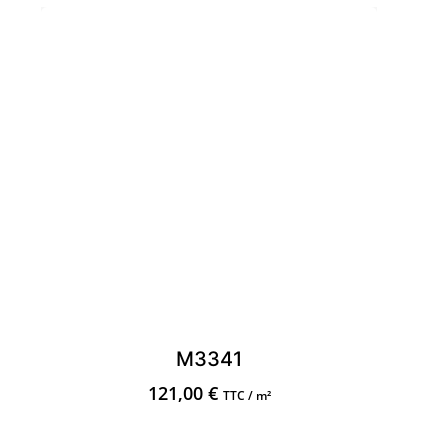
M3341
121,00
€
TTC / m²