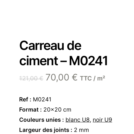
Carreau de
ciment – M0241
Le
Le
70,00
€
121,00
€
TTC / m²
prix
prix
initial
actuel
Ref :
M0241
était :
est :
Format :
20×20 cm
121,00 €.
70,00 €.
Couleurs unies :
blanc U8
,
noir U9
Largeur des joints :
2 mm