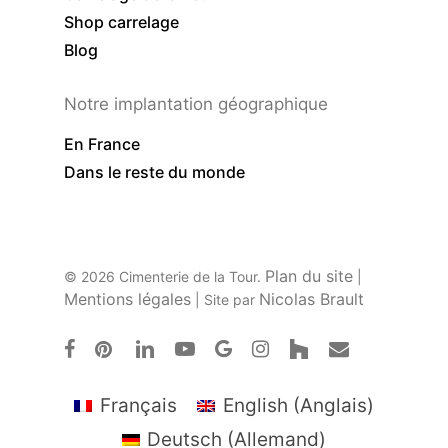
Shop carrelage
Blog
Notre implantation géographique
En France
Dans le reste du monde
Plan du site
© 2026 Cimenterie de la Tour.
|
Mentions légales
Nicolas Brault
| Site par
facebook
pinterest
linkedin
youtube
google-
instagram
houzz
email
plus
Français
English
(
Anglais
)
Deutsch
(
Allemand
)