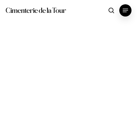
Skip
Menu
Cimenterie de la Tour
search
to
main
content