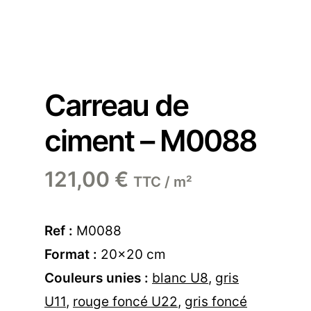
Carreau de
ciment – M0088
121,00
€
TTC / m²
Ref :
M0088
Format :
20×20 cm
Couleurs unies :
blanc U8
,
gris
U11
,
rouge foncé U22
,
gris foncé