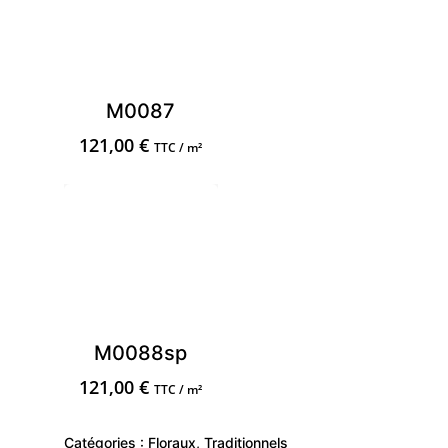
M0087
121,00
€
TTC / m²
M0088sp
121,00
€
TTC / m²
Catégories :
Floraux
,
Traditionnels