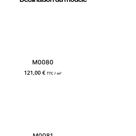
M0080
121,00
€
TTC / m²
M0081