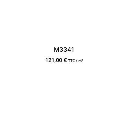
M3341
121,00
€
TTC / m²