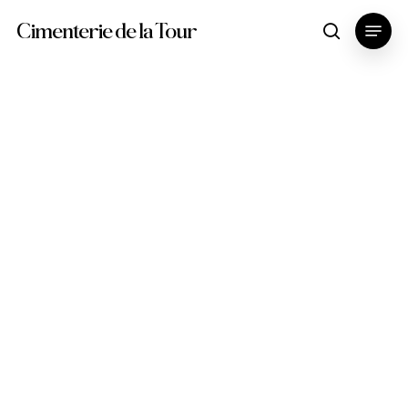
Skip
Menu
Cimenterie de la Tour
search
to
main
content