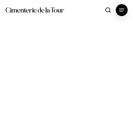
Skip
Menu
Cimenterie de la Tour
search
to
main
content