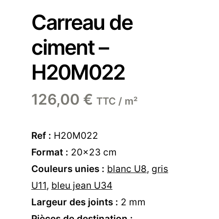
Carreau de
ciment –
H20M022
126,00
€
TTC / m²
Ref :
H20M022
Format :
20×23 cm
Couleurs unies :
blanc U8
,
gris
U11
,
bleu jean U34
Largeur des joints :
2 mm
Pièces de destination :