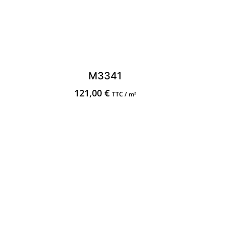
M3341
121,00
€
TTC / m²