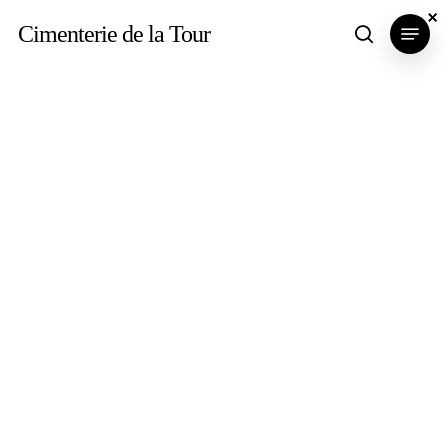
Skip
×
×
×
Menu
Cimenterie de la Tour
search
to
main
content